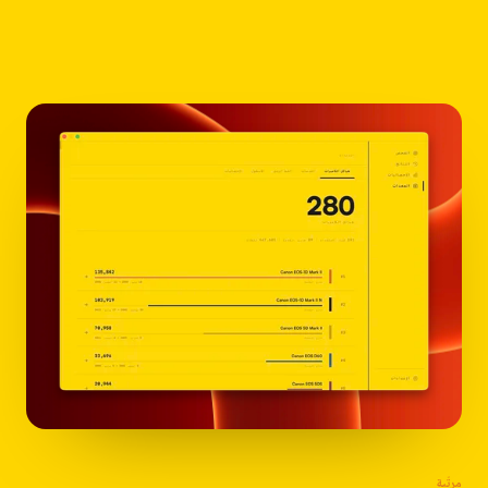
مرتّبة