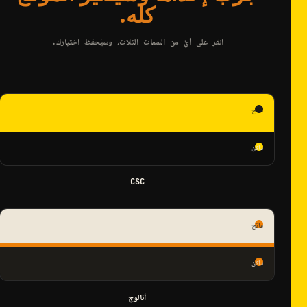
كله.
انقر على أيٍّ من السمات الثلاث، وسيُحفظ اختيارك.
فاتح
داكن
CSC
فاتح
داكن
أنالوج