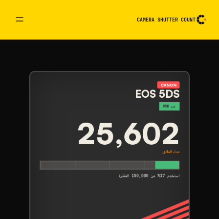
CAMERA SHUTTER COUNT
 قراءة الكاميرا. فعِّلها لقلبها
CANON
EOS 5DS
عبر USB
25,602
عداد الغالق
استُخدم 17% من 150,000 المقدَّرة