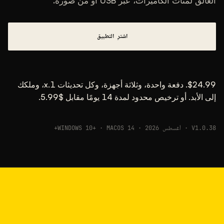
غالق لمئات الكاميرات، عبر USB أو من صورة.
النطاق المعتاد
تقع معظمها بين 30,000 و95,000، والقيمة المعتادة
اشترِ التطبيق
58,000.
22 مايو 26
USB
$24.99. دفعة واحدة، وثلاثة أجهزة، وكل تحديثات 1.x، وملكك
 الأبد. أو ترخيص محدود لمدة 14 يومًا مقابل $5.99.
· أغسطس 2026 · WINDOWS 10+ · MACOS 14+