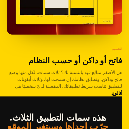
التصميم
فاتح أو داكن أو حسب النظام
هل الأصفر مبالغ فيه بالنسبة لك؟ ثلاث سمات، لكل منها وضع
فاتح وداكن، وتطابق نظامك إن سمحت لها. وثلاث أيقونات
للتطبيق تناسب شريط تطبيقاتك. المفضلة لديّ شخصيًا هي
أنالوج
.
هذه سمات التطبيق الثلاث.
جرّب إحداها وسيتغير الموقع