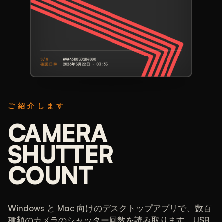
S/N
A9A43D05D1B4880
確認日時
2026年5月22日 · 03:35
CANON
EOS 5DS
ご紹介します
A9A43D05D1B4880
S/N
シャッター回数
CAMERA
25,602
SHUTTER
COUNT
定格150,000回のうち17%を使用
比較
使用は少なめです。これまでに計測したほとんどの
EOS 5DSはより多く撮影しています。
Windows と Mac 向けのデスクトップアプリで、数百
種類のカメラのシャッター回数を読み取ります。USB