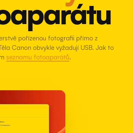
toaparátu
stvě pořízenou fotografii přímo z
 Těla Canon obvykle vyžadují USB. Jak to
šem
seznamu fotoaparátů
.