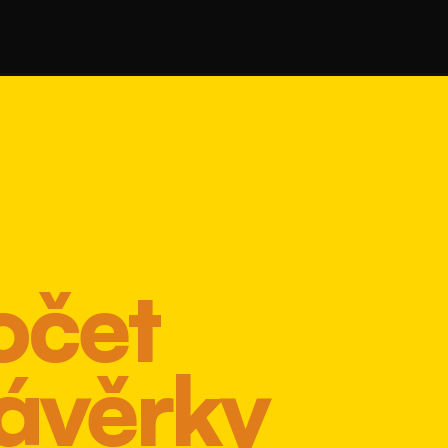
Mír
očet
Vě
závěrky
22. 5. 2