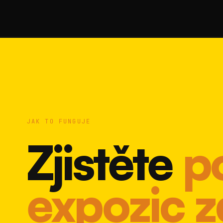
JAK TO FUNGUJE
Zjistěte
p
expozic 