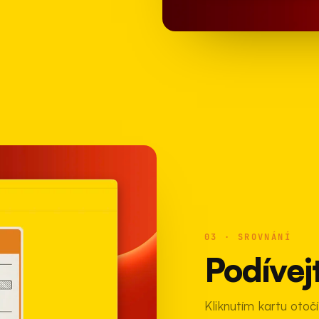
03 · SROVNÁNÍ
Podívejt
Kliknutím kartu otoč