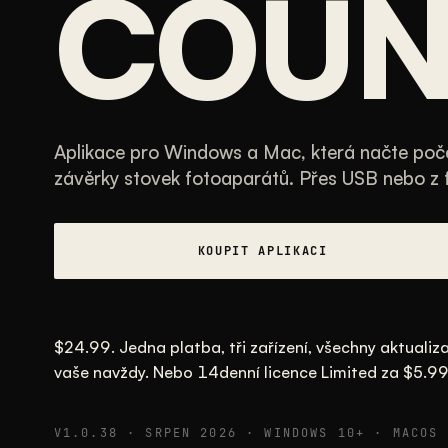
COUN
Aplikace pro Windows a Mac, která načte poč
závěrky stovek fotoaparátů. Přes USB nebo z f
KOUPIT APLIKACI
$24.99. Jedna platba, tři zařízení, všechny aktualiza
vaše navždy. Nebo 14denní licence Limited za $5.99
V1.0.38 · SRPEN 2026 · WINDOWS 10+ · MACOS 