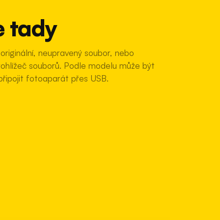
e tady
riginální, neupravený soubor, nebo
prohlížeč souborů. Podle modelu může být
řipojit fotoaparát přes USB.