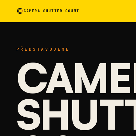
CAMERA SHUTTER COUNT
Kartička s údaji o fotoaparátu. Aktivací ji otočíte
PŘEDSTAVUJEME
CAME
SHUT