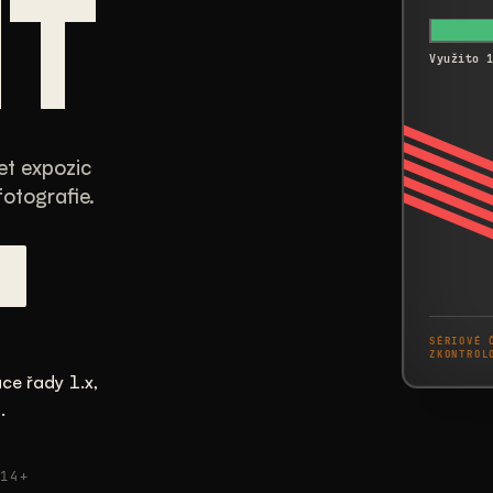
T
Využito 
et expozic
otografie.
SÉRIOVÉ 
ZKONTROL
ce řady 1.x,
.
14+