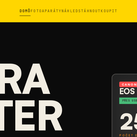
DOMŮ
FOTOAPARÁTY
NÁHLED
STÁHNOUT
KOUPIT
RA
CANO
EOS
TER
PŘES US
2
POČET 