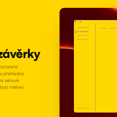
 závěrky
dostanete
a přehledné
é sériové
 bylo měření