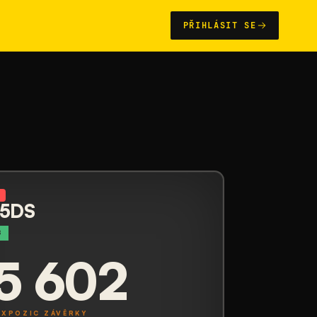
PŘIHLÁSIT SE
N
 5DS
B
5 602
EXPOZIC ZÁVĚRKY