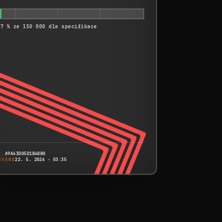
17 % ze 150 000 dle specifikace
Č.
A9A43D05D1B4880
OVÁNO
22. 5. 2026 · 03:35
CANON
EOS 5DS
A9A43D05D1B4880
SÉRIOVÉ Č.