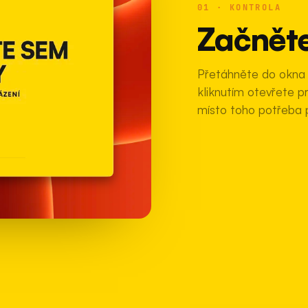
01 · KONTROLA
Začnět
Přetáhněte do okna o
kliknutím otevřete 
místo toho potřeba p