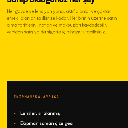
Her gövde ve lens yan yana, aktif olanlar ve çoktan
emekli olanlar, ta ilkinize kadar. Her birinin üzerine satın
alma tarihlerini, notları ve makbuzları kaydedebilir,
yeniden satış ya da sigorta için hazır tutabilirsiniz.
EKIPMAN'DA AYRICA
Lensler, sıralanmış
Ekipman zaman çizelgesi