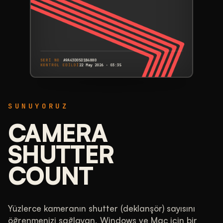
SERI NO
A9A43D05D1B4880
KONTROL EDILDI
22 May 2026 · 03:35
CANON
EOS 5DS
SUNUYORUZ
A9A43D05D1B4880
SERI NO
DEKLANŞÖR SAYISI
CAMERA
25.602
SHUTTER
COUNT
150.000 değerinin 17%'i kullanıldı
KARŞILAŞTIRILDI
Az kullanılmış. Ölçtüğümüz EOS 5DS
gövdelerinin çoğu daha fazla çekim yapmış.
Yüzlerce kameranın shutter (deklanşör) sayısını
öğrenmenizi sağlayan, Windows ve Mac için bir