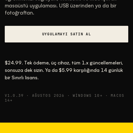
masaüstü uygulaması. USB üzerinden ya da bir
TIPIK ARALIK
fotoğraftan.
Çoğu 30.000 ile 95.000 arasında, tipik değer
58.000.
UYGULAMAYI SATIN AL
22 MAY 26
USB
$24.99. Tek ödeme, üç cihaz, tüm 1.x güncellemeleri,
sonsuza dek sizin. Ya da $5.99 karşılığında 14 günlük
bir Sınırlı lisans.
V1.0.39 · AĞUSTOS 2026 · WINDOWS 10+ · MACOS
14+