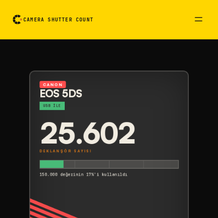
CAMERA SHUTTER COUNT
Kamera okuma kartı. Çevirmek için etkinleştirin
CANON
EOS 5DS
USB ILE
25.602
DEKLANŞÖR SAYISI
150.000 değerinin 17%'i kullanıldı