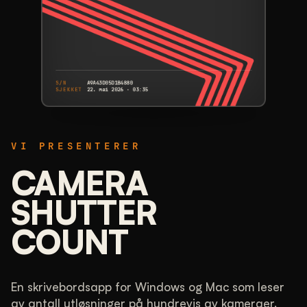
S/N
A9A43D05D1B4880
SJEKKET
22. mai 2026 · 03:35
CANON
EOS 5DS
VI PRESENTERER
A9A43D05D1B4880
S/N
ANTALL UTLØSNINGER
CAMERA
25 602
SHUTTER
COUNT
17 % brukt av 150 000 oppgitt
SAMMENLIGNET
Lite brukt. De fleste EOS 5DS-husene vi har
målt, har tatt flere bilder.
En skrivebordsapp for Windows og Mac som leser
av antall utløsninger på hundrevis av kameraer.