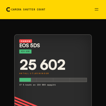
CAMERA SHUTTER COUNT
Kort med kameraavlesning. Aktiver for å snu det
CANON
EOS 5DS
VIA USB
25 602
ANTALL UTLØSNINGER
17 % brukt av 150 000 oppgitt