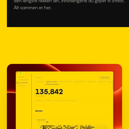
den lengste rekken din, innstillingene du griper til oftest.
Alt sammen er her.