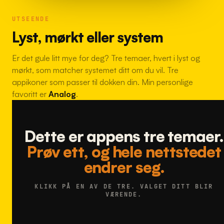
UTSEENDE
Lyst, mørkt eller system
Er det gule litt mye for deg? Tre temaer, hvert i lyst og
mørkt, som matcher systemet ditt om du vil. Tre
appikoner som passer til dokken din. Min personlige
favoritt er
Analog
.
Dette er appens tre temaer.
Prøv ett, og hele nettstedet
endrer seg.
KLIKK PÅ EN AV DE TRE. VALGET DITT BLIR
VÆRENDE.