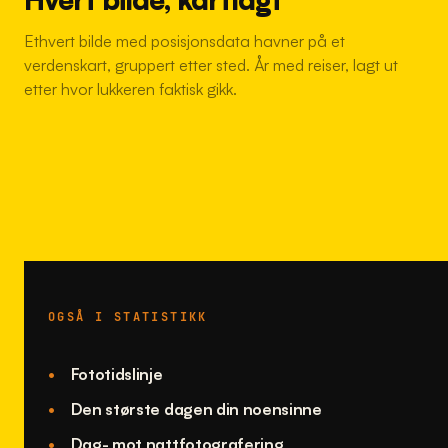
Ethvert bilde med posisjonsdata havner på et
verdenskart, gruppert etter sted. År med reiser, lagt ut
etter hvor lukkeren faktisk gikk.
OGSÅ I STATISTIKK
Fototidslinje
Den største dagen din noensinne
Dag- mot nattfotografering