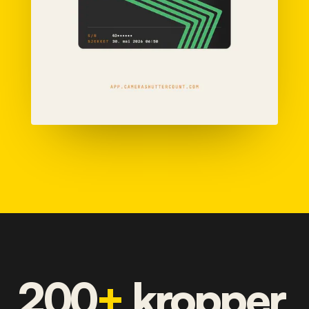
200
+
kropper