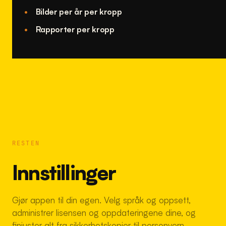
Bilder per år per kropp
Rapporter per kropp
RESTEN
Innstillinger
Gjør appen til din egen. Velg språk og oppsett,
administrer lisensen og oppdateringene dine, og
finjuster alt fra sikkerhetskopier til personvern.