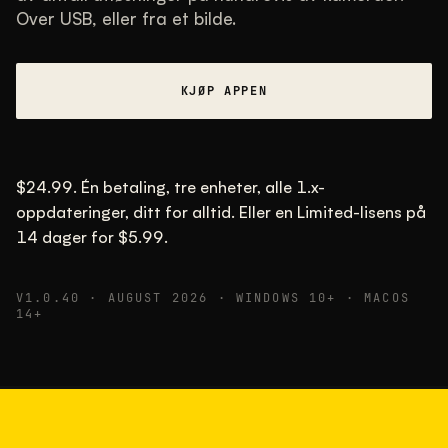
Over USB, eller fra et bilde.
TYPISK OMRÅDE
De fleste ligger mellom 30 000 og 95 000,
med 58 000 som typisk verdi.
KJØP APPEN
22. MAI 26
USB
$24.99. Én betaling, tre enheter, alle 1.x-
oppdateringer, ditt for alltid. Eller en Limited-lisens på
14 dager for $5.99.
V1.0.40 · AUGUST 2026 · WINDOWS 10+ · MACOS
14+