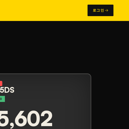
로그인
N
 5DS
정
5,602