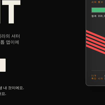
T
셔터 횟수
정격 150,
메라의 셔터
크톱 앱이에
S/N
확인 시각
평생 내 것이에요.
어요.