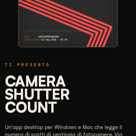
N/S
A9A43D05D1B4880
VERIFICATA
22 mag 2026 · 03:35
CANON
EOS 5DS
TI PRESENTO
A9A43D05D1B4880
N/S
NUMERO DI SCATTI
CAMERA
25.602
SHUTTER
COUNT
17% utilizzato su 150.000 stimati
CONFRONTO
Poco usata. La maggior parte dei corpi EOS
5DS che abbiamo misurato ha più scatti.
Un'app desktop per Windows e Mac che legge il
numero di scatti di centinaia di fotocamere. Via