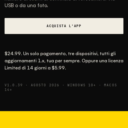
USB o da una foto.
INTERVALLO TIPICO
La maggior parte si colloca tra 30.000 e
95.000, con un valore tipico di 58.000.
ACQUISTA L'APP
22 MAG 26
USB
$24.99. Un solo pagamento, tre dispositivi, tutti gli
aggiornamenti 1.x, tua per sempre. Oppure una licenza
Limited di 14 giorni a $5.99.
V1.0.39 · AGOSTO 2026 · WINDOWS 10+ · MACOS
14+