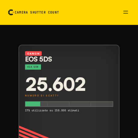
CAMERA SHUTTER COUNT
Scheda di lettura della fotocamera. Attiva per girarla
CANON
EOS 5DS
VIA USB
25.602
NUMERO DI SCATTI
17% utilizzato su 150.000 stimati