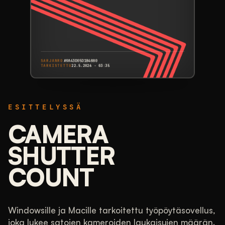
SARJANRO
A9A43D05D1B4880
TARKISTETTU
22.5.2026 · 03:35
CANON
EOS 5DS
ESITTELYSSÄ
A9A43D05D1B4880
SARJANRO
LAUKAISUJEN MÄÄRÄ
CAMERA
25 602
SHUTTER
COUNT
17 % käytetty (arvioitu kesto 150
000)
VERTAILTU
Vähän käytetty. Useimmat mittaamamme EOS
5DS -rungot ovat ottaneet enemmän kuvia.
Windowsille ja Macille tarkoitettu työpöytäsovellus,
joka lukee satojen kameroiden laukaisujen määrän.