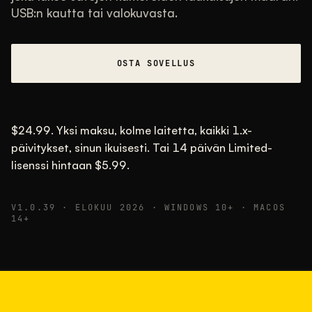
USB:n kautta tai valokuvasta.
TYYPILLINEN VAIHTELUVÄLI
Useimmat asettuvat välille 30 000–95 000,
tyypillisesti 58 000.
OSTA SOVELLUS
22.5.26
USB
$24.99. Yksi maksu, kolme laitetta, kaikki 1.x-
päivitykset, sinun ikuisesti. Tai 14 päivän Limited-
lisenssi hintaan $5.99.
V1.0.39 · ELOKUU 2026 · WINDOWS 10+ · MACOS
14+