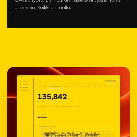
kovinta työtä, pisin putkesi, asetukset, joihin tartut
useimmin. Kaikki on täällä.