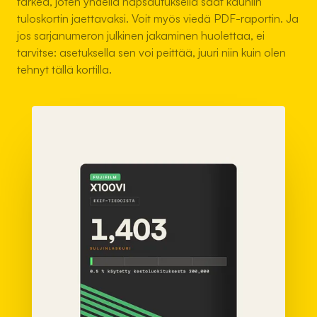
tärkeä, joten yhdellä napsautuksella saat kauniin
tuloskortin jaettavaksi. Voit myös viedä PDF-raportin. Ja
jos sarjanumeron julkinen jakaminen huolettaa, ei
tarvitse: asetuksella sen voi peittää, juuri niin kuin olen
tehnyt tällä kortilla.