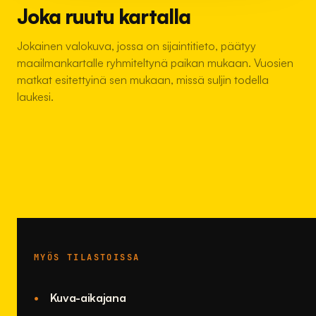
Joka ruutu kartalla
Jokainen valokuva, jossa on sijaintitieto, päätyy
maailmankartalle ryhmiteltynä paikan mukaan. Vuosien
matkat esitettyinä sen mukaan, missä suljin todella
laukesi.
MYÖS TILASTOISSA
Kuva-aikajana