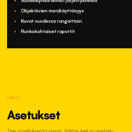
Suosikkiyhdistelmät järjestyksessä
Objektiivien monikäyttöisyys
Kuvat vuodessa rungoittain
Runkokohtaiset raportit
LOPUT
Asetukset
Tee sovelluksesta omasi. Valitse kieli ja asettelu,