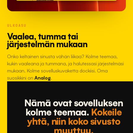
ULKOASU
Vaalea, tumma tai
järjestelmän mukaan
Onko keltainen sinusta vähän liikaa? Kolme teemaa,
kukin vaaleana ja tummana, ja halutessasi järjestelmäsi
mukaan. Kolme sovelluskuvaketta dockiisi. Oma
suosikkini on
Analog
.
Nämä ovat sovelluksen
kolme teemaa.
Kokeile
yhtä, niin koko sivusto
muuttuu.