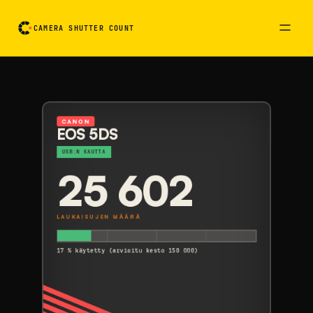
CAMERA SHUTTER COUNT
Kameran lukemakortti. Käännä kortti aktivoimalla
CANON
EOS 5DS
USB:N KAUTTA
25 602
LAUKAISUJEN MÄÄRÄ
17 % käytetty (arvioitu kesto 150 000)